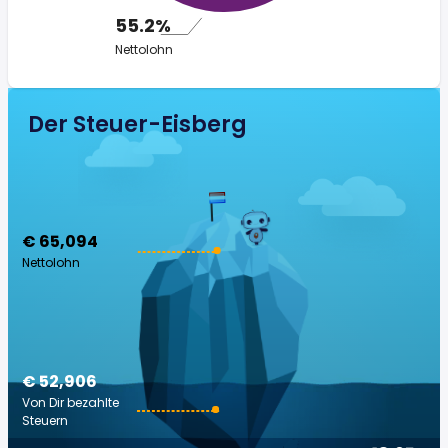
55.2%
Nettolohn
Der Steuer-Eisberg
€ 65,094
Nettolohn
€ 52,906
Von Dir bezahlte
Steuern