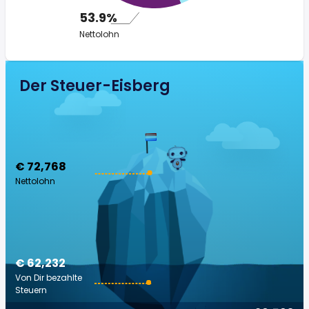
53.9%
Nettolohn
Der Steuer-Eisberg
€ 72,768
Nettolohn
€ 62,232
Von Dir bezahlte
Steuern