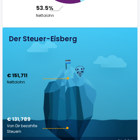
53.5%
Nettolohn
Der Steuer-Eisberg
€ 151,711
Nettolohn
€ 131,789
Von Dir bezahlte
Steuern