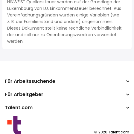
HINWEIS* Quellensteuer werden auf der Grundlage der
Luxembourg von LU, Einkommensteuer berechnet. Aus
Vereinfachungsgründen wurden einige Variablen (wie
z. B. der Familienstand und andere) angenommen.
Dieses Dokument stellt keine rechtliche Verbindlichkeit
dar und soll nur zu Orientierungszwecken verwendet
werden.
Für Arbeitssuchende
Für Arbeitgeber
Jobs suchen
Gehaltsvergleich
Talent.com
Unternehmen
Brutto-Netto-Rechner
ATS
Mehr Länder
Gehaltsumrechner
Publisher Programm
Nutzungsbedingungen
©
2026
Talent.com