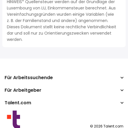
HINWEIS* Quellensteuer werden auf der Grundlage der
Luxembourg von LU, Einkommensteuer berechnet. Aus
Vereinfachungsgründen wurden einige Variablen (wie
z. B. der Familienstand und andere) angenommen.
Dieses Dokument stellt keine rechtliche Verbindlichkeit
dar und soll nur zu Orientierungszwecken verwendet
werden.
Für Arbeitssuchende
Für Arbeitgeber
Jobs suchen
Gehaltsvergleich
Talent.com
Unternehmen
Brutto-Netto-Rechner
ATS
Mehr Länder
Gehaltsumrechner
Publisher Programm
Nutzungsbedingungen
©
2026
Talent.com