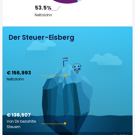
53.5%
Nettolohn
Der Steuer-Eisberg
€ 156,993
Nettolohn
€ 136,507
Von Dir bezahlte
Steuern