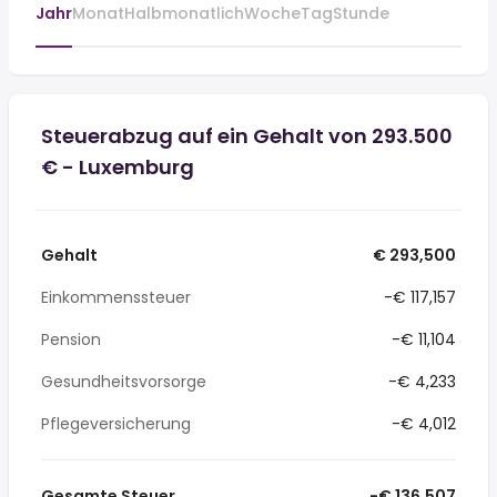
Jahr
Monat
Halbmonatlich
Woche
Tag
Stunde
Steuerabzug auf ein Gehalt von 293.500
€ - Luxemburg
Gehalt
€ 293,500
Einkommenssteuer
-€ 117,157
Pension
-€ 11,104
Gesundheitsvorsorge
-€ 4,233
Pflegeversicherung
-€ 4,012
Gesamte Steuer
-€ 136,507