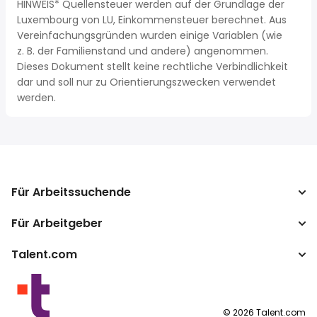
HINWEIS* Quellensteuer werden auf der Grundlage der
Luxembourg von LU, Einkommensteuer berechnet. Aus
Vereinfachungsgründen wurden einige Variablen (wie
z. B. der Familienstand und andere) angenommen.
Dieses Dokument stellt keine rechtliche Verbindlichkeit
dar und soll nur zu Orientierungszwecken verwendet
werden.
Für Arbeitssuchende
Für Arbeitgeber
Jobs suchen
Gehaltsvergleich
Talent.com
Unternehmen
Brutto-Netto-Rechner
ATS
Mehr Länder
Gehaltsumrechner
Publisher Programm
Nutzungsbedingungen
©
2026
Talent.com