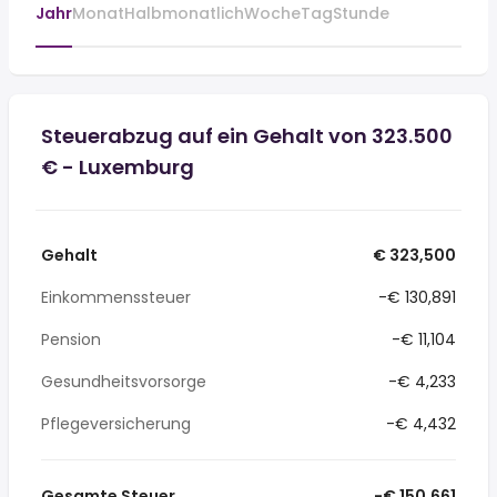
Jahr
Monat
Halbmonatlich
Woche
Tag
Stunde
Steuerabzug auf ein Gehalt von 323.500
€ - Luxemburg
Gehalt
€ 323,500
Einkommenssteuer
-€ 130,891
Pension
-€ 11,104
Gesundheitsvorsorge
-€ 4,233
Pflegeversicherung
-€ 4,432
Gesamte Steuer
-€ 150,661