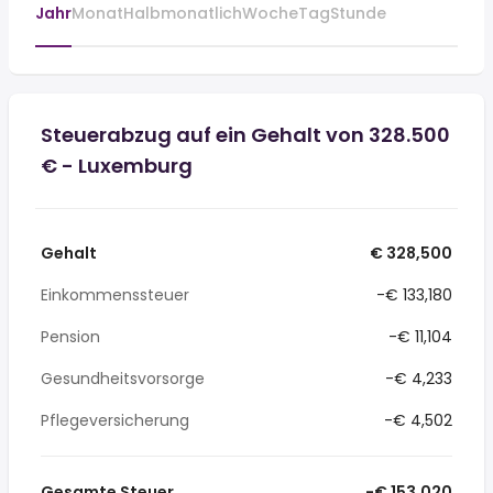
Jahr
Monat
Halbmonatlich
Woche
Tag
Stunde
Steuerabzug auf ein Gehalt von 328.500
€ - Luxemburg
Gehalt
€ 328,500
Einkommenssteuer
-€ 133,180
Pension
-€ 11,104
Gesundheitsvorsorge
-€ 4,233
Pflegeversicherung
-€ 4,502
Gesamte Steuer
-€ 153,020