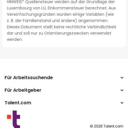
HINWEIS* Quellensteuer werden auf der Grundlage der
Luxembourg von LU, Einkommensteuer berechnet. Aus
Vereinfachungsgründen wurden einige Variablen (wie
z. B. der Familienstand und andere) angenommen.
Dieses Dokument stellt keine rechtliche Verbindlichkeit
dar und soll nur zu Orientierungszwecken verwendet
werden.
Für Arbeitssuchende
Für Arbeitgeber
Jobs suchen
Gehaltsvergleich
Talent.com
Unternehmen
Brutto-Netto-Rechner
ATS
Mehr Länder
Gehaltsumrechner
Publisher Programm
Nutzungsbedingungen
©
2026
Talent.com