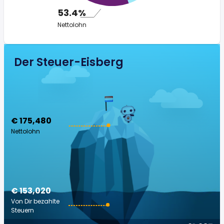
53.4%
Nettolohn
Der Steuer-Eisberg
€ 175,480
Nettolohn
€ 153,020
Von Dir bezahlte
Steuern