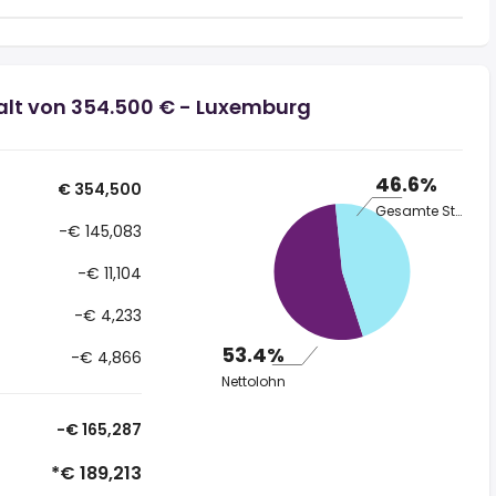
alt von 354.500 € - Luxemburg
46.6%
€ 354,500
Gesamte Steuer
-€ 145,083
-€ 11,104
-€ 4,233
53.4%
-€ 4,866
Nettolohn
-€ 165,287
*€ 189,213