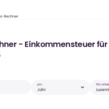
to-Rechner
chner - Einkommensteuer für
6
pro
Wo arbei
Jahr
Luxem