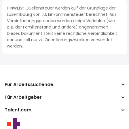
HINWEIS* Quellensteuer werden auf der Grundlage der
Luxembourg von LU, Einkommensteuer berechnet. Aus
Vereinfachungsgründen wurden einige Variablen (wie
z. B. der Familienstand und andere) angenommen.
Dieses Dokument stellt keine rechtliche Verbindlichkeit
dar und soll nur zu Orientierungszwecken verwendet
werden.
Für Arbeitssuchende
Für Arbeitgeber
Jobs suchen
Gehaltsvergleich
Talent.com
Unternehmen
Brutto-Netto-Rechner
ATS
Mehr Länder
Gehaltsumrechner
Publisher Programm