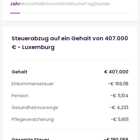
Jahr
Monat
Halbmonatlich
Woche
Tag
Stunde
Steuerabzug auf ein Gehalt von 407.000
€ - Luxemburg
Gehalt
€ 407,000
Einkommenssteuer
-€ 169,118
Pension
-€ 11,104
Gesundheitsvorsorge
-€ 4,233
Pflegeversicherung
-€ 5,601
Gesamte Steuer
-€ 190,056