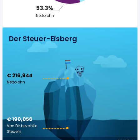
53.3%
Nettolohn
Der Steuer-Eisberg
€ 216,944
Nettolohn
€ 190,056
Von Dir bezahlte
Steuern