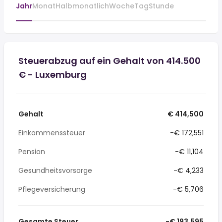
Jahr
Monat
Halbmonatlich
Woche
Tag
Stunde
Steuerabzug auf ein Gehalt von 414.500
€ - Luxemburg
Gehalt
€ 414,500
Einkommenssteuer
-€ 172,551
Pension
-€ 11,104
Gesundheitsvorsorge
-€ 4,233
Pflegeversicherung
-€ 5,706
Gesamte Steuer
-€ 193,595