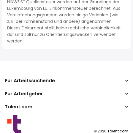
HINWEIS* Quellensteuer werden auf der Grundlage der
Luxembourg von LU, Einkommensteuer berechnet. Aus
Vereinfachungsgründen wurden einige Variablen (wie
z. B. der Familienstand und andere) angenommen.
Dieses Dokument stellt keine rechtliche Verbindlichkeit
dar und soll nur zu Orientierungszwecken verwendet
werden.
Für Arbeitssuchende
Für Arbeitgeber
Jobs suchen
Gehaltsvergleich
Talent.com
Unternehmen
Brutto-Netto-Rechner
ATS
Mehr Länder
Gehaltsumrechner
Publisher Programm
Nutzungsbedingungen
©
2026
Talent.com