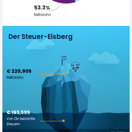
53.3%
Nettolohn
Der Steuer-Eisberg
€ 220,905
Nettolohn
€ 193,595
Von Dir bezahlte
Steuern