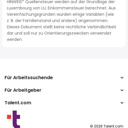
HINWEIS* Quellensteuer werden auf der Grundlage der
Luxembourg von LU, Einkommensteuer berechnet. Aus
Vereinfachungsgründen wurden einige Variablen (wie
z. B. der Familienstand und andere) angenommen.
Dieses Dokument stellt keine rechtliche Verbindlichkeit
dar und soll nur zu Orientierungszwecken verwendet
werden.
Für Arbeitssuchende
Für Arbeitgeber
Jobs suchen
Gehaltsvergleich
Talent.com
Unternehmen
Brutto-Netto-Rechner
ATS
Mehr Länder
Gehaltsumrechner
Publisher Programm
Nutzungsbedingungen
©
2026
Talent.com