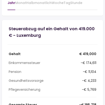
Jahr
Monat
Halbmonatlich
Woche
Tag
Stunde
Steuerabzug auf ein Gehalt von 419.000
€ - Luxemburg
Gehalt
€ 419,000
Einkommenssteuer
-€ 174,611
Pension
-€ 11,104
Gesundheitsvorsorge
-€ 4,233
Pflegeversicherung
-€ 5,769
Gesamte Steuer
-€ 195,718