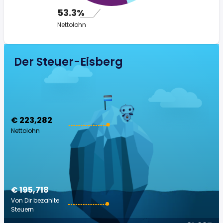
53.3%
Nettolohn
Der Steuer-Eisberg
€ 223,282
Nettolohn
€ 195,718
Von Dir bezahlte
Steuern