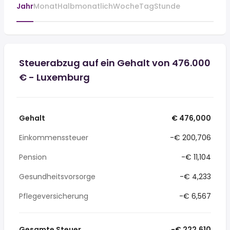
Jahr
Monat
Halbmonatlich
Woche
Tag
Stunde
Steuerabzug auf ein Gehalt von 476.000
€ - Luxemburg
Gehalt
€ 476,000
Einkommenssteuer
-€ 200,706
Pension
-€ 11,104
Gesundheitsvorsorge
-€ 4,233
Pflegeversicherung
-€ 6,567
Gesamte Steuer
-€ 222,610