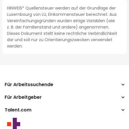
HINWEIS* Quellensteuer werden auf der Grundlage der
Luxembourg von LU, Einkommensteuer berechnet. Aus
Vereinfachungsgründen wurden einige Variablen (wie
z. B. der Familienstand und andere) angenommen.
Dieses Dokument stellt keine rechtliche Verbindlichkeit
dar und soll nur zu Orientierungszwecken verwendet
werden.
Für Arbeitssuchende
Für Arbeitgeber
Jobs suchen
Gehaltsvergleich
Talent.com
Unternehmen
Brutto-Netto-Rechner
ATS
Mehr Länder
Gehaltsumrechner
Publisher Programm