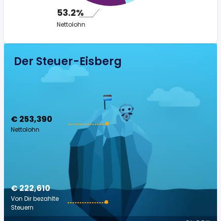
53.2%
Nettolohn
Der Steuer-Eisberg
€ 253,390
Nettolohn
€ 222,610
Von Dir bezahlte
Steuern