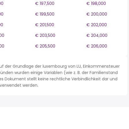
00
€ 197,500
€ 198,000
00
€ 199,500
€ 200,000
00
€ 201,500
€ 202,000
00
€ 203,500
€ 204,000
00
€ 205,500
€ 206,000
auf der Grundlage der luxembourg von LU, Einkommensteuer
nden wurden einige Variablen (wie z. B. der Familienstand
Dokument stellt keine rechtliche Verbindlichkeit dar und
n verwendet werden.