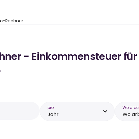
to-Rechner
chner - Einkommensteuer für 
6
pro
Wo arbei
Jahr
Wo arb