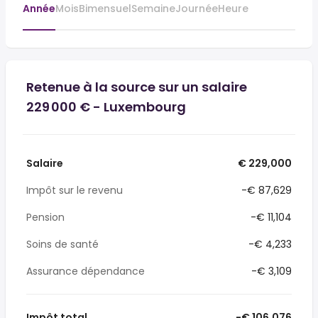
Année
Mois
Bimensuel
Semaine
Journée
Heure
Retenue à la source sur un salaire
229 000 € - Luxembourg
Salaire
€ 229,000
Impôt sur le revenu
-€ 87,629
Pension
-€ 11,104
Soins de santé
-€ 4,233
Assurance dépendance
-€ 3,109
Impôt total
-€ 106,076