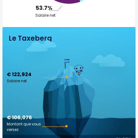
53.7%
Salaire net
Le Taxeberg
€ 122,924
Salaire net
€ 106,076
Montant que vous
versez