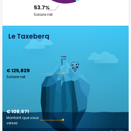
53.7%
Salaire net
Le Taxeberg
€ 125,829
Salaire net
€ 108,671
Montant que vous
versez