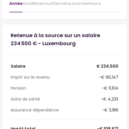
Année
Mois
Bimensuel
Semaine
Journée
Heure
Retenue à la source sur un salaire
234 500 € - Luxembourg
Salaire
€ 234,500
Impôt sur le revenu
-€ 90,147
Pension
-€ 11,104
Soins de santé
-€ 4,233
Assurance dépendance
-€ 3,186
Impôt total
-€ 108,671