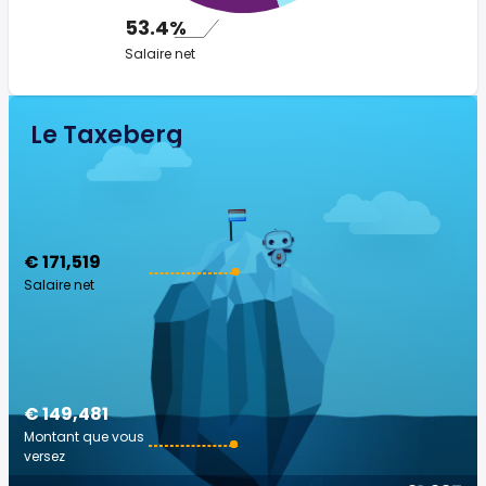
53.4%
Salaire net
Le Taxeberg
€ 171,519
Salaire net
€ 149,481
Montant que vous
versez