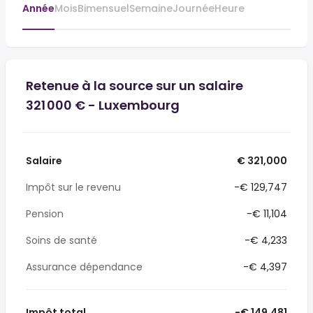
Année
Mois
Bimensuel
Semaine
Journée
Heure
Retenue à la source sur un salaire
321 000 € - Luxembourg
Salaire
€ 321,000
Impôt sur le revenu
-€ 129,747
Pension
-€ 11,104
Soins de santé
-€ 4,233
Assurance dépendance
-€ 4,397
Impôt total
-€ 149,481