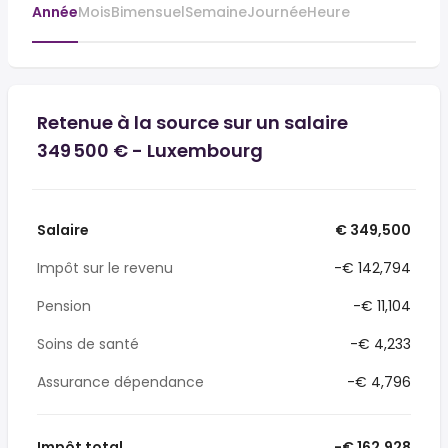
Année
Mois
Bimensuel
Semaine
Journée
Heure
Retenue à la source sur un salaire
349 500 € - Luxembourg
Salaire
€ 349,500
Impôt sur le revenu
-€ 142,794
Pension
-€ 11,104
Soins de santé
-€ 4,233
Assurance dépendance
-€ 4,796
Impôt total
-€ 162,928