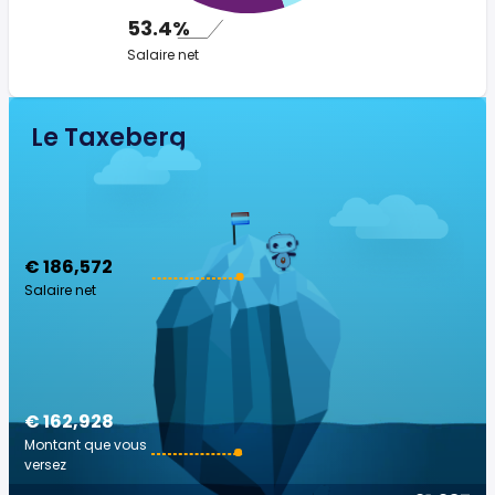
53.4%
Salaire net
Le Taxeberg
€ 186,572
Salaire net
€ 162,928
Montant que vous
versez