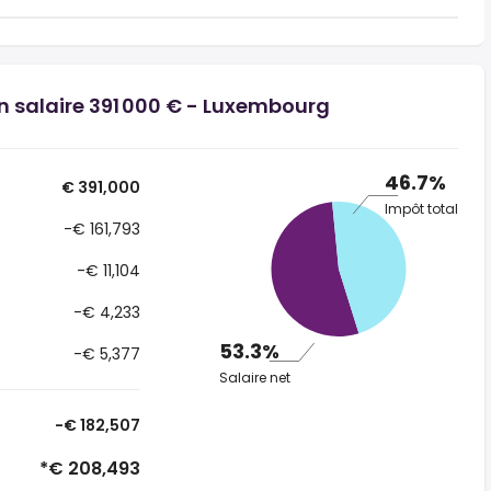
un salaire 391 000 € - Luxembourg
46.7%
€ 391,000
Impôt total
-€ 161,793
-€ 11,104
-€ 4,233
53.3%
-€ 5,377
Salaire net
-€ 182,507
*€ 208,493