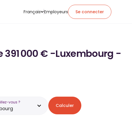
Français
Employeurs
Se connecter
 de 391 000 € -Luxembourg -
illez-vous ?
Calculer
bourg