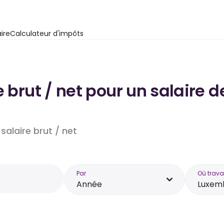
ire
Calculateur d'impôts
e brut / net pour un salaire
salaire brut / net
Par
Où trava
Année
Luxem