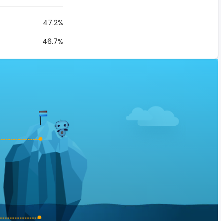
47.2%
46.7%