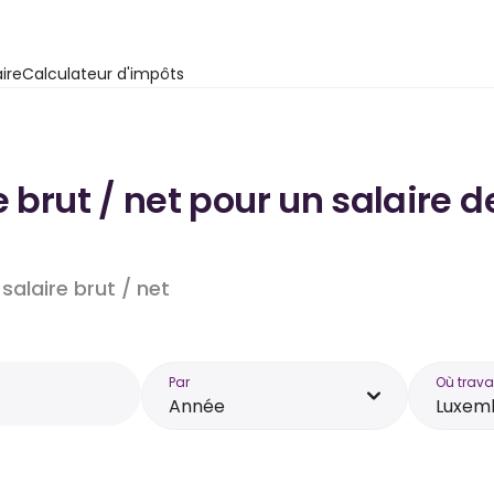
ire
Calculateur d'impôts
e brut / net pour un salaire
salaire brut / net
Par
Où trava
Année
Luxem