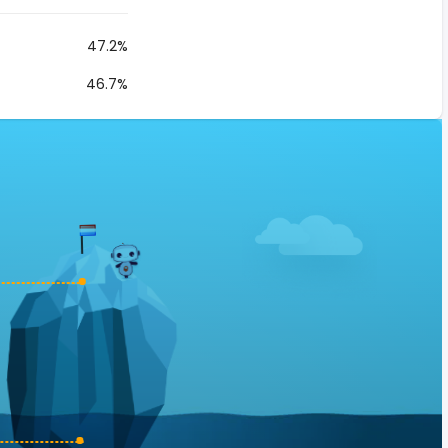
47.2%
46.7%