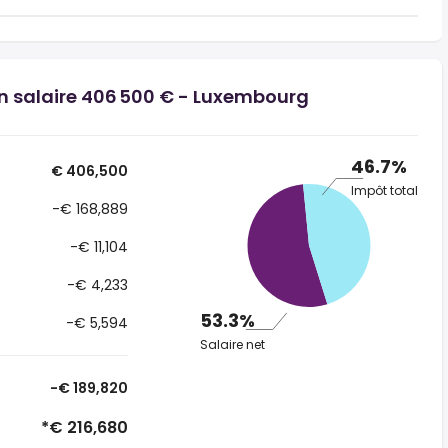
un salaire 406 500 € - Luxembourg
46.7%
€ 406,500
Impôt total
-€ 168,889
-€ 11,104
-€ 4,233
53.3%
-€ 5,594
Salaire net
-€ 189,820
*€ 216,680