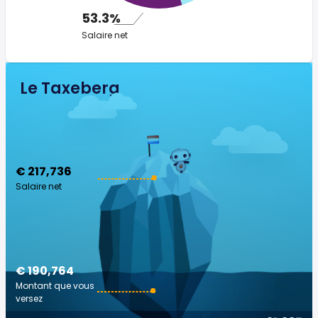
53.3%
Salaire net
Le Taxeberg
€ 217,736
Salaire net
€ 190,764
Montant que vous
versez