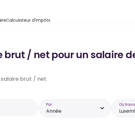
ire
Calculateur d'impôts
e brut / net pour un salaire
salaire brut / net
Par
Où trava
Année
Luxem