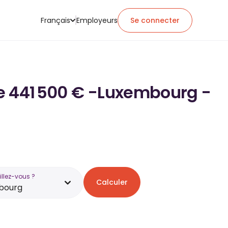
Français
Employeurs
Se connecter
 de 441 500 € -Luxembourg -
illez-vous ?
Calculer
bourg