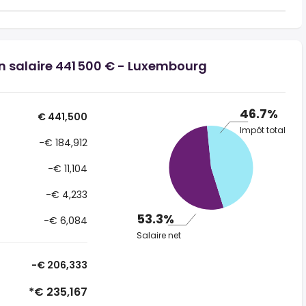
un salaire 441 500 € - Luxembourg
46.7%
€ 441,500
Impôt total
-€ 184,912
-€ 11,104
-€ 4,233
53.3%
-€ 6,084
Salaire net
-€ 206,333
*€ 235,167