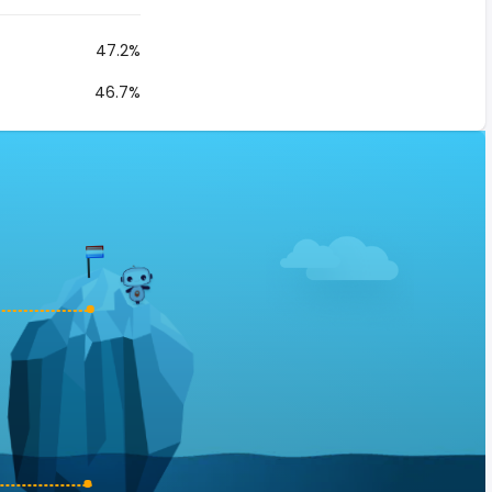
47.2%
46.7%