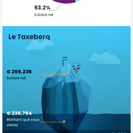
53.2%
Salaire net
Le Taxeberg
€ 269,236
Salaire net
€ 236,764
Montant que vous
versez