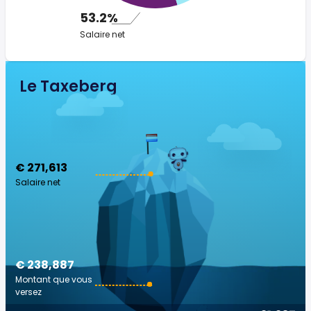
53.2%
Salaire net
Le Taxeberg
€ 271,613
Salaire net
€ 238,887
Montant que vous
versez