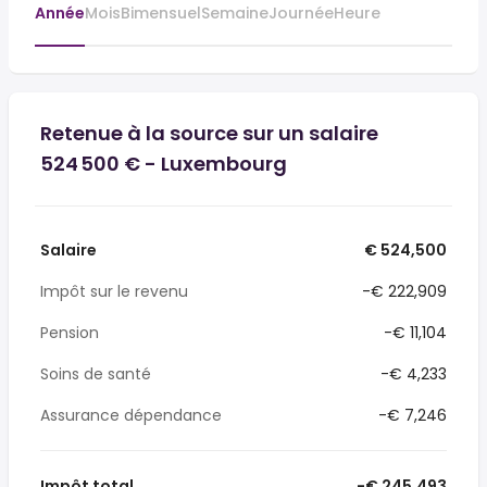
Année
Mois
Bimensuel
Semaine
Journée
Heure
Retenue à la source sur un salaire
524 500 € - Luxembourg
Salaire
€ 524,500
Impôt sur le revenu
-€ 222,909
Pension
-€ 11,104
Soins de santé
-€ 4,233
Assurance dépendance
-€ 7,246
Impôt total
-€ 245,493