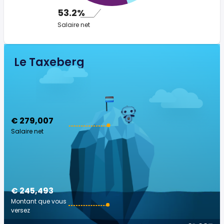
53.2%
Salaire net
Le Taxeberg
€ 279,007
Salaire net
€ 245,493
Montant que vous
versez