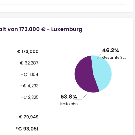
alt von 173.000 € - Luxemburg
46.2%
€ 173,000
Gesamte Steuer
-€ 62,287
-€ 11,104
-€ 4,233
53.8%
-€ 2,325
Nettolohn
-€ 79,949
*€ 93,051