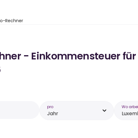
to-Rechner
chner - Einkommensteuer für 
6
pro
Wo arbei
Jahr
Luxem