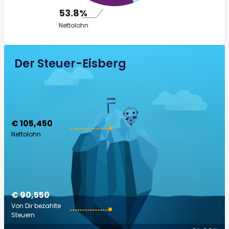
53.8%
Nettolohn
Der Steuer-Eisberg
€ 105,450
Nettolohn
€ 90,550
Von Dir bezahlte
Steuern