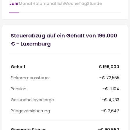
Jahr
Monat
Halbmonatlich
Woche
Tag
Stunde
Steuerabzug auf ein Gehalt von 196.000
€ - Luxemburg
Gehalt
€ 196,000
Einkommenssteuer
-€ 72,565
Pension
-€ 11,104
Gesundheitsvorsorge
-€ 4,233
Pflegeversicherung
-€ 2,647
Gesamte Steuer
-€ 90,550