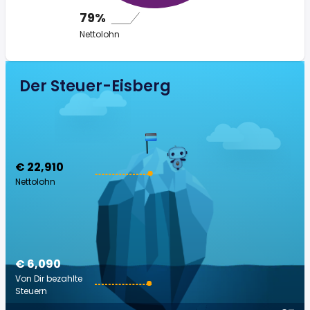
79%
Nettolohn
Der Steuer-Eisberg
€ 22,910
Nettolohn
€ 6,090
Von Dir bezahlte
Steuern