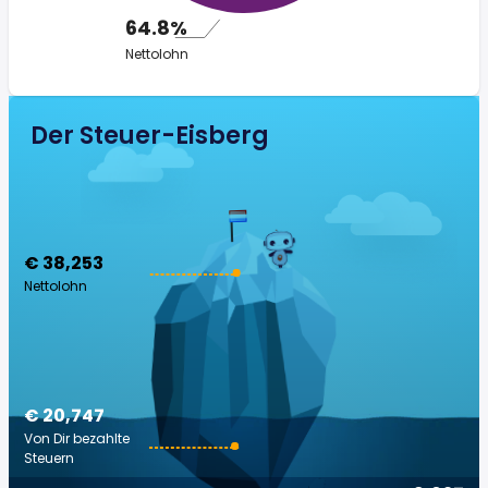
64.8%
Nettolohn
Der Steuer-Eisberg
€ 38,253
Nettolohn
€ 20,747
Von Dir bezahlte
Steuern