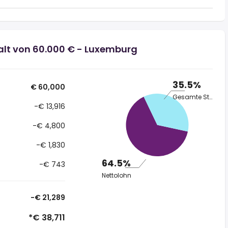
alt von 60.000 € - Luxemburg
35.5%
€ 60,000
Gesamte Steuer
-€ 13,916
-€ 4,800
-€ 1,830
64.5%
-€ 743
Nettolohn
-€ 21,289
*€ 38,711