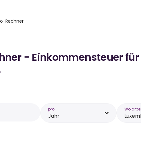
to-Rechner
chner - Einkommensteuer für
6
pro
Wo arbei
Jahr
Luxem