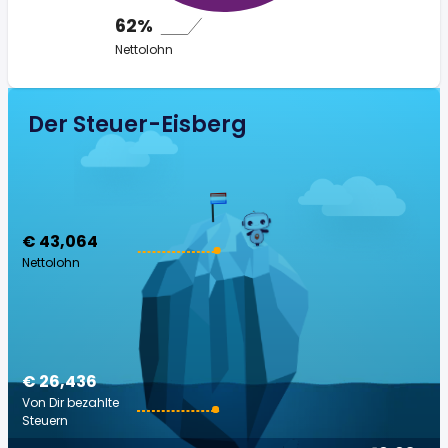
62%
Nettolohn
Der Steuer-Eisberg
€ 43,064
Nettolohn
€ 26,436
Von Dir bezahlte
Steuern