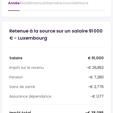
Année
Mois
Bimensuel
Semaine
Journée
Heure
Retenue à la source sur un salaire 91 000
€ - Luxembourg
Salaire
€ 91,000
Impôt sur le revenu
-€ 26,852
Pension
-€ 7,280
Soins de santé
-€ 2,776
Assurance dépendance
-€ 1,177
Impôt total
-€ 38,085