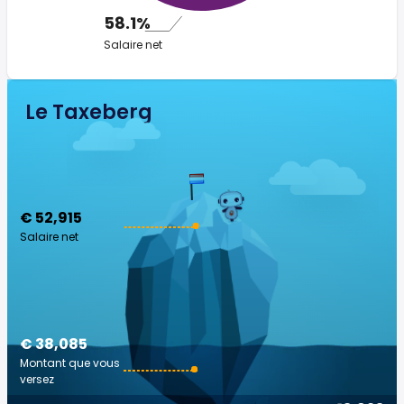
58.1%
Salaire net
Le Taxeberg
€ 52,915
Salaire net
€ 38,085
Montant que vous
versez