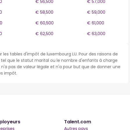
0
€ 56,500
€ 57,000
0
€ 58,500
€ 59,000
0
€ 60,500
€ 61,000
0
€ 62,500
€ 63,000
ur les tables d'impôt de luxembourg LU. Pour des raisons de
s tel que le statut marital ou le nombre d'enfants à charge
'a pas de valeur légale et n'a pour but que de donner une
ès impôt.
ployeurs
Talent.com
reprises
Autres pays