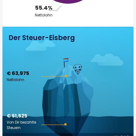
55.4%
Nettolohn
Der Steuer-Eisberg
€ 63,975
Nettolohn
€ 51,525
Von Dir bezahlte
Steuern