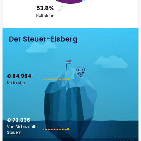
53.8%
Nettolohn
Der Steuer-Eisberg
€ 84,964
Nettolohn
€ 73,036
Von Dir bezahlte
Steuern