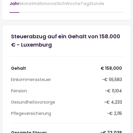
Jahr
Monat
Halbmonatlich
Woche
Tag
Stunde
Steuerabzug auf ein Gehalt von 158.000
€ - Luxemburg
Gehalt
€ 158,000
Einkommenssteuer
-€ 55,583
Pension
-€ 11,104
Gesundheitsvorsorge
-€ 4,233
Pflegeversicherung
-€ 2,115
Gesamte Steuer
-€ 73,036