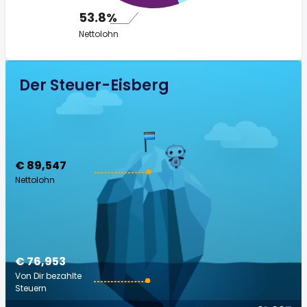
53.8%
Nettolohn
Der Steuer-Eisberg
€ 89,547
Nettolohn
€ 76,953
Von Dir bezahlte
Steuern