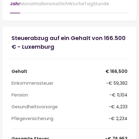
Jahr
Monat
Halbmonatlich
Woche
Tag
Stunde
Steuerabzug auf ein Gehalt von 166.500
€ - Luxemburg
Gehalt
€ 166,500
Einkommenssteuer
-€ 59,382
Pension
-€ 11,104
Gesundheitsvorsorge
-€ 4,233
Pflegeversicherung
-€ 2,234
Gesamte Steuer
-€ 76,953