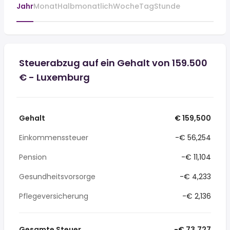
Jahr
Monat
Halbmonatlich
Woche
Tag
Stunde
Steuerabzug auf ein Gehalt von 159.500
€ - Luxemburg
Gehalt
€ 159,500
Einkommenssteuer
-€ 56,254
Pension
-€ 11,104
Gesundheitsvorsorge
-€ 4,233
Pflegeversicherung
-€ 2,136
Gesamte Steuer
-€ 73,727