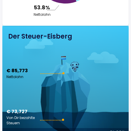
53.8%
Nettolohn
Der Steuer-Eisberg
€ 85,773
Nettolohn
€ 73,727
Von Dir bezahlte
Steuern