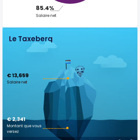
85.4%
Salaire net
Le Taxeberg
€ 13,659
Salaire net
€ 2,341
Montant que vous
versez