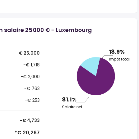
un salaire 25 000 € - Luxembourg
18.9%
€ 25,000
Impôt total
-€ 1,718
-€ 2,000
-€ 763
81.1%
-€ 253
Salaire net
-€ 4,733
*€ 20,267