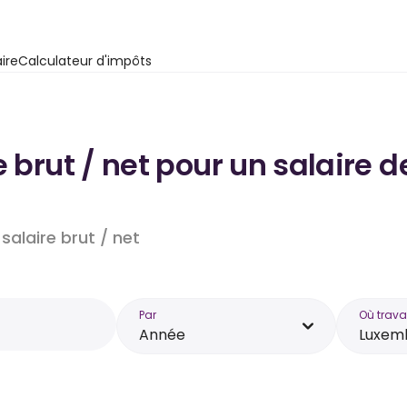
ire
Calculateur d'impôts
e brut / net pour un salaire
salaire brut / net
Par
Où trava
Année
Luxem