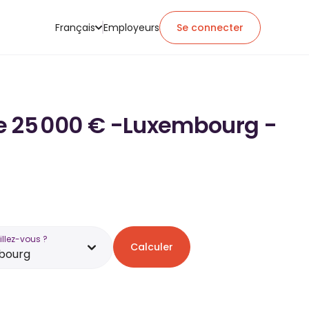
Français
Employeurs
Se connecter
 de 25 000 € -Luxembourg -
illez-vous ?
Calculer
bourg