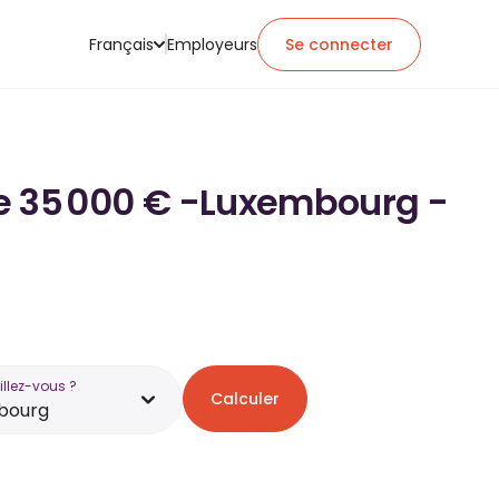
Français
Employeurs
Se connecter
 de 35 000 € -Luxembourg -
illez-vous ?
Calculer
bourg