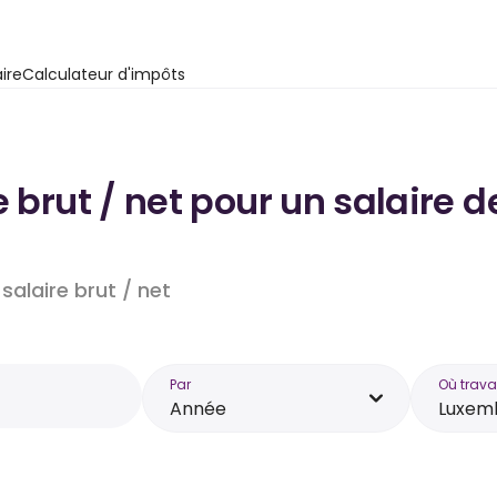
ire
Calculateur d'impôts
e brut / net pour un salaire
salaire brut / net
Par
Où trava
Année
Luxem