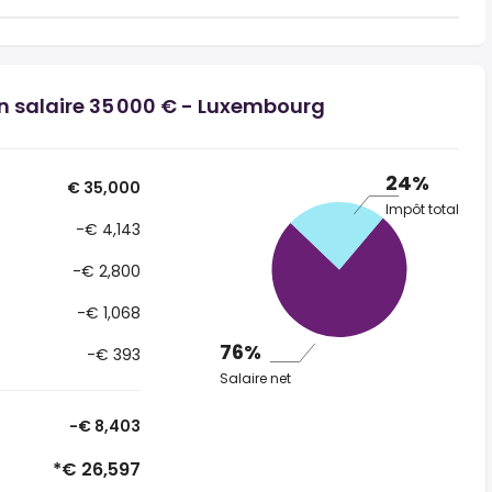
un salaire 35 000 € - Luxembourg
24%
€ 35,000
Impôt total
-€ 4,143
-€ 2,800
-€ 1,068
76%
-€ 393
Salaire net
-€ 8,403
*€ 26,597