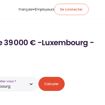
Français
Employeurs
Se connecter
 de 39 000 € -Luxembourg -
illez-vous ?
Calculer
bourg