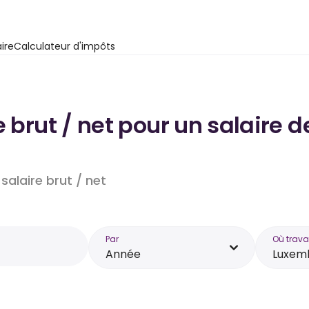
ire
Calculateur d'impôts
e brut / net pour un salaire
salaire brut / net
Par
Où trava
Année
Luxem