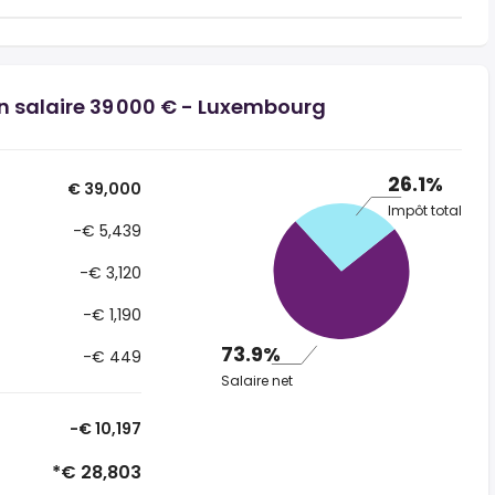
un salaire 39 000 € - Luxembourg
26.1%
€ 39,000
Impôt total
-€ 5,439
-€ 3,120
-€ 1,190
73.9%
-€ 449
Salaire net
-€ 10,197
*€ 28,803