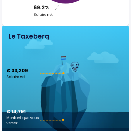
69.2%
Salaire net
Le Taxeberg
€ 33,209
Salaire net
€ 14,791
Montant que vous
versez