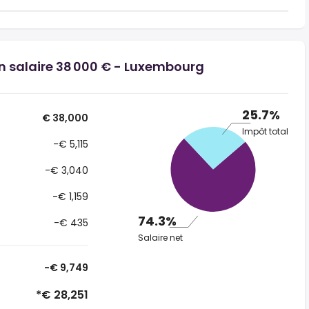
un salaire 38 000 € - Luxembourg
25.7%
€ 38,000
Impôt total
-€ 5,115
-€ 3,040
-€ 1,159
74.3%
-€ 435
Salaire net
-€ 9,749
*€ 28,251