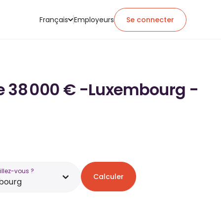
Français
Employeurs
Se connecter
 de 38 000 € -Luxembourg -
illez-vous ?
Calculer
bourg