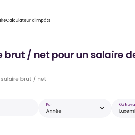
ire
Calculateur d'impôts
e brut / net pour un salaire
salaire brut / net
Par
Où trava
Année
Luxem