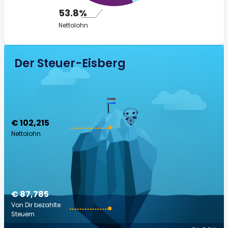
53.8%
Nettolohn
Der Steuer-Eisberg
€ 102,215
Nettolohn
€ 87,785
Von Dir bezahlte
Steuern