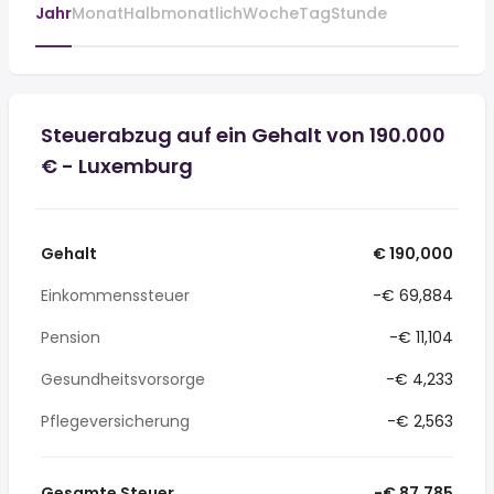
Jahr
Monat
Halbmonatlich
Woche
Tag
Stunde
Steuerabzug auf ein Gehalt von 190.000
€ - Luxemburg
Gehalt
€ 190,000
Einkommenssteuer
-€ 69,884
Pension
-€ 11,104
Gesundheitsvorsorge
-€ 4,233
Pflegeversicherung
-€ 2,563
Gesamte Steuer
-€ 87,785