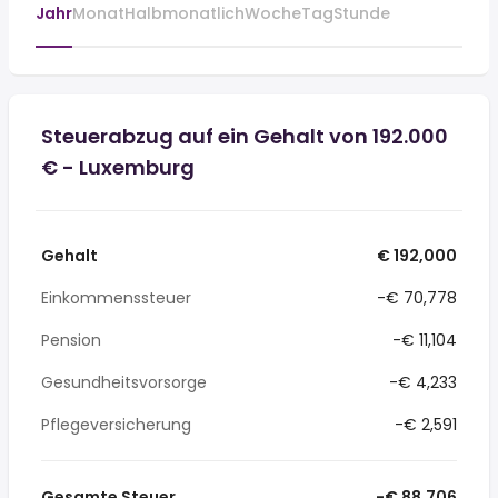
Jahr
Monat
Halbmonatlich
Woche
Tag
Stunde
Steuerabzug auf ein Gehalt von 192.000
€ - Luxemburg
Gehalt
€ 192,000
Einkommenssteuer
-€ 70,778
Pension
-€ 11,104
Gesundheitsvorsorge
-€ 4,233
Pflegeversicherung
-€ 2,591
Gesamte Steuer
-€ 88,706