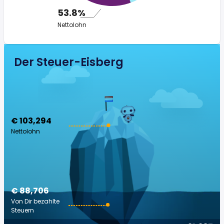
53.8%
Nettolohn
Der Steuer-Eisberg
€ 103,294
Nettolohn
€ 88,706
Von Dir bezahlte
Steuern