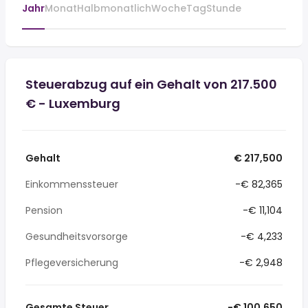
Jahr
Monat
Halbmonatlich
Woche
Tag
Stunde
Steuerabzug auf ein Gehalt von 217.500
€ - Luxemburg
Gehalt
€ 217,500
Einkommenssteuer
-€ 82,365
Pension
-€ 11,104
Gesundheitsvorsorge
-€ 4,233
Pflegeversicherung
-€ 2,948
Gesamte Steuer
-€ 100,650