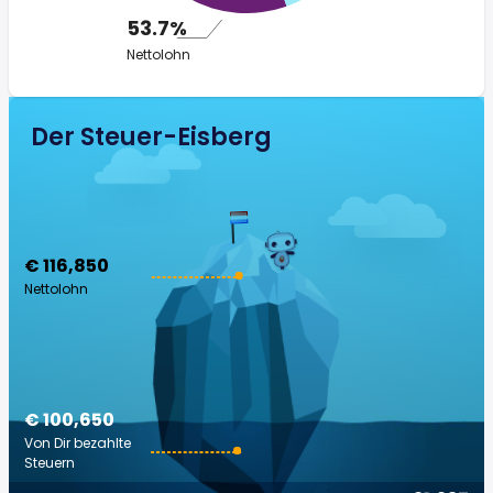
53.7%
Nettolohn
Der Steuer-Eisberg
€ 116,850
Nettolohn
€ 100,650
Von Dir bezahlte
Steuern