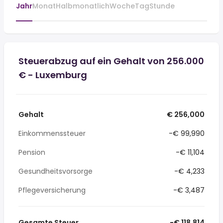
Jahr
Monat
Halbmonatlich
Woche
Tag
Stunde
Steuerabzug auf ein Gehalt von 256.000
€ - Luxemburg
Gehalt
€ 256,000
Einkommenssteuer
-€ 99,990
Pension
-€ 11,104
Gesundheitsvorsorge
-€ 4,233
Pflegeversicherung
-€ 3,487
Gesamte Steuer
-€ 118,814