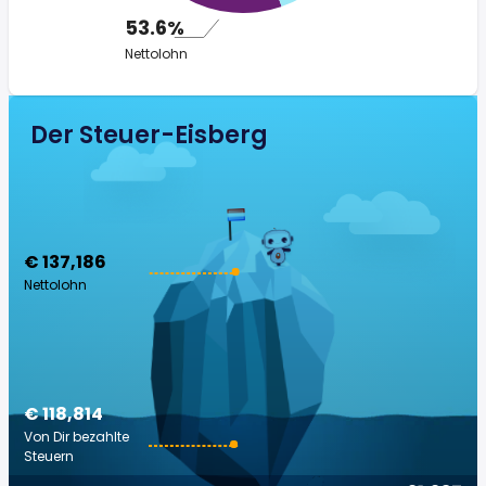
53.6%
Nettolohn
Der Steuer-Eisberg
€ 137,186
Nettolohn
€ 118,814
Von Dir bezahlte
Steuern