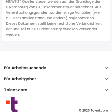
HINWEIS* Quellensteuer werden auf der Grundlage der
Luxembourg von LU, Einkommensteuer berechnet. Aus
Vereinfachungsgründen wurden einige Variablen (wie
z. B. der Familienstand und andere) angenommen.
Dieses Dokument stellt keine rechtliche Verbindlichkeit
dar und soll nur zu Orientierungszwecken verwendet
werden.
Für Arbeitssuchende
Für Arbeitgeber
Jobs suchen
Gehaltsvergleich
Talent.com
Unternehmen
Brutto-Netto-Rechner
ATS
Mehr Länder
Gehaltsumrechner
Publisher Programm
Nutzungsbedingungen
©
2026
Talent.com