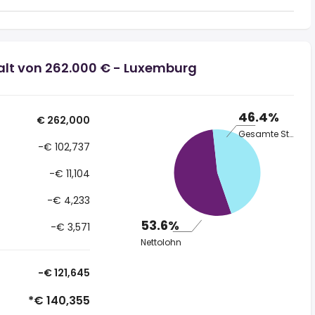
alt von 262.000 € - Luxemburg
46.4%
€ 262,000
Gesamte Steuer
-€ 102,737
-€ 11,104
-€ 4,233
53.6%
-€ 3,571
Nettolohn
-€ 121,645
*€ 140,355