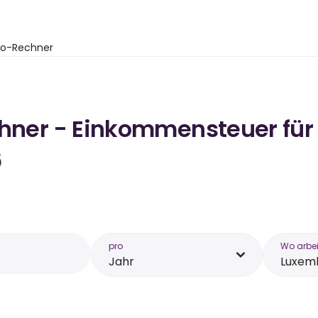
to-Rechner
chner - Einkommensteuer für 
6
pro
Wo arbei
Jahr
Luxem