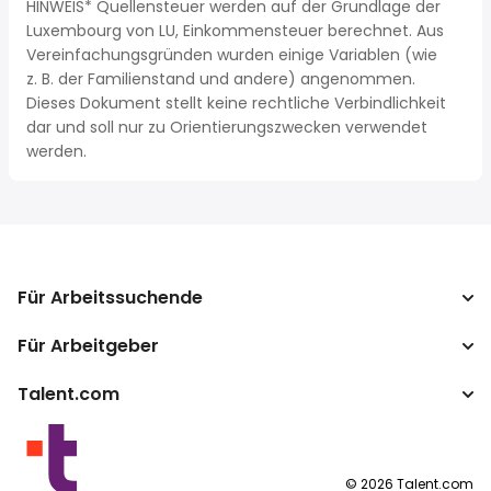
HINWEIS* Quellensteuer werden auf der Grundlage der
Luxembourg von LU, Einkommensteuer berechnet. Aus
Vereinfachungsgründen wurden einige Variablen (wie
z. B. der Familienstand und andere) angenommen.
Dieses Dokument stellt keine rechtliche Verbindlichkeit
dar und soll nur zu Orientierungszwecken verwendet
werden.
Für Arbeitssuchende
Für Arbeitgeber
Jobs suchen
Gehaltsvergleich
Talent.com
Unternehmen
Brutto-Netto-Rechner
ATS
Mehr Länder
Gehaltsumrechner
Publisher Programm
Nutzungsbedingungen
©
2026
Talent.com