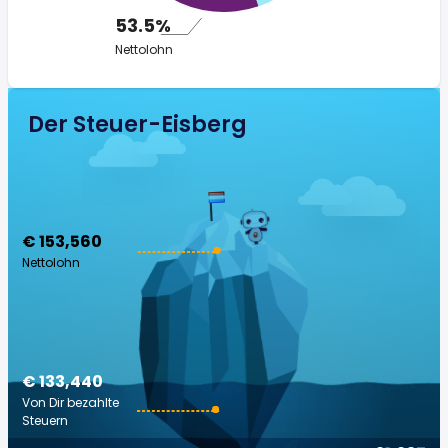
53.5%
Nettolohn
Der Steuer-Eisberg
€ 153,560
Nettolohn
€ 133,440
Von Dir bezahlte
Steuern