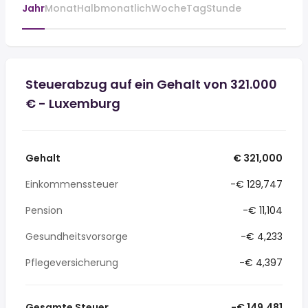
Jahr
Monat
Halbmonatlich
Woche
Tag
Stunde
Steuerabzug auf ein Gehalt von 321.000
€ - Luxemburg
Gehalt
€ 321,000
Einkommenssteuer
-€ 129,747
Pension
-€ 11,104
Gesundheitsvorsorge
-€ 4,233
Pflegeversicherung
-€ 4,397
Gesamte Steuer
-€ 149,481