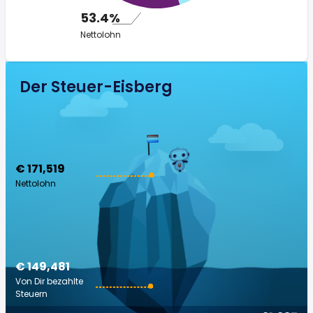
53.4%
Nettolohn
Der Steuer-Eisberg
€ 171,519
Nettolohn
€ 149,481
Von Dir bezahlte
Steuern