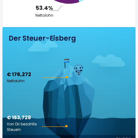
53.4%
Nettolohn
Der Steuer-Eisberg
€ 176,272
Nettolohn
€ 153,728
Von Dir bezahlte
Steuern