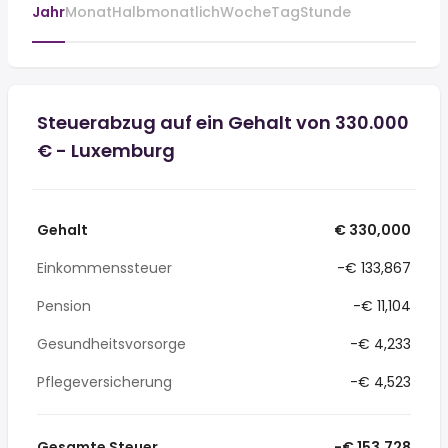
Jahr
Monat
Halbmonatlich
Woche
Tag
Stunde
Steuerabzug auf ein Gehalt von 330.000
€ - Luxemburg
Gehalt
€ 330,000
Einkommenssteuer
-€ 133,867
Pension
-€ 11,104
Gesundheitsvorsorge
-€ 4,233
Pflegeversicherung
-€ 4,523
Gesamte Steuer
-€ 153,728