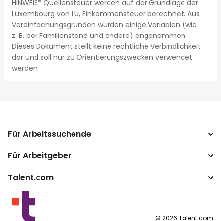
HINWEIS* Quellensteuer werden auf der Grundlage der
Luxembourg von LU, Einkommensteuer berechnet. Aus
Vereinfachungsgründen wurden einige Variablen (wie
z. B. der Familienstand und andere) angenommen.
Dieses Dokument stellt keine rechtliche Verbindlichkeit
dar und soll nur zu Orientierungszwecken verwendet
werden.
Für Arbeitssuchende
Für Arbeitgeber
Jobs suchen
Gehaltsvergleich
Talent.com
Unternehmen
Brutto-Netto-Rechner
ATS
Mehr Länder
Gehaltsumrechner
Publisher Programm
Nutzungsbedingungen
©
2026
Talent.com