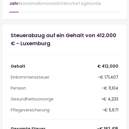
Jahr
Monat
Halbmonatlich
Woche
Tag
Stunde
Steuerabzug auf ein Gehalt von 412.000
€ - Luxemburg
Gehalt
€ 412,000
Einkommenssteuer
-€ 171,407
Pension
-€ 11,104
Gesundheitsvorsorge
-€ 4,233
Pflegeversicherung
-€ 5,671
Gesamte Steuer
-€ 192,415