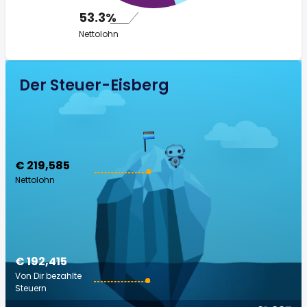
53.3%
Nettolohn
Der Steuer-Eisberg
€ 219,585
Nettolohn
€ 192,415
Von Dir bezahlte
Steuern